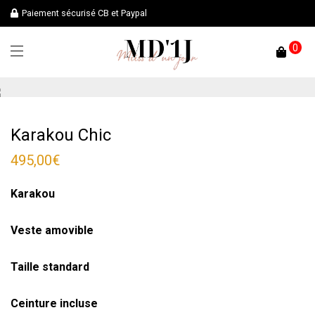
Paiement sécurisé CB et Paypal
0
Karakou Chic
495,00
€
Karakou
Veste amovible
Taille standard
Ceinture incluse