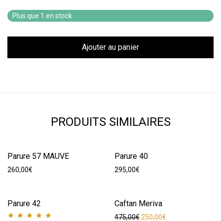
Plus que 1 en stock
Ajouter au panier
PRODUITS SIMILAIRES
Parure 57 MAUVE
Parure 40
260,00
€
295,00
€
Parure 42
Caftan Meriva
-
47
%
Le prix initial était : 475,00
Le prix actuel est 
475,00
€
250,00
€