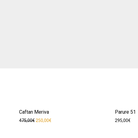
Caftan Meriva
-
47
%
Parure 51
Le prix initial était : 475,00€.
Le prix actuel est : 250,00€.
475,00
€
250,00
€
295,00
€