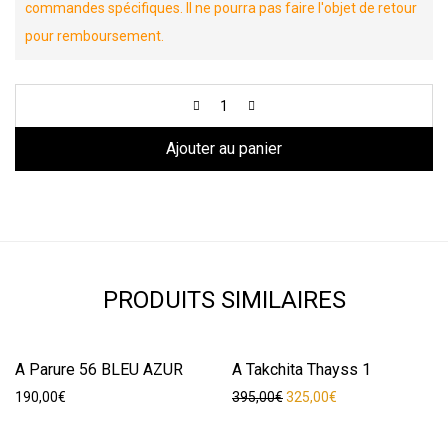
commandes spécifiques. Il ne pourra pas faire l'objet de retour
pour remboursement.
Ajouter au panier
PRODUITS SIMILAIRES
A Parure 56 BLEU AZUR
A Takchita Thayss 1
-
18
%
Le prix initial était : 395,00
Le prix actuel est 
190,00
€
395,00
€
325,00
€