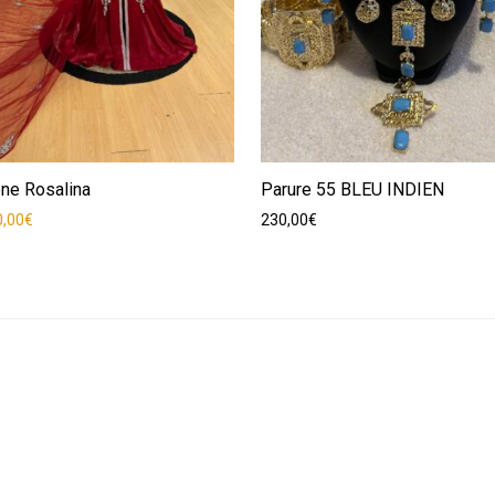
ène Rosalina
Parure 55 BLEU INDIEN
rix initial était : 575,00€.
Le prix actuel est : 250,00€.
0,00
€
230,00
€