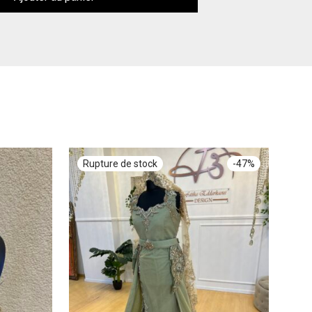
-
47
%