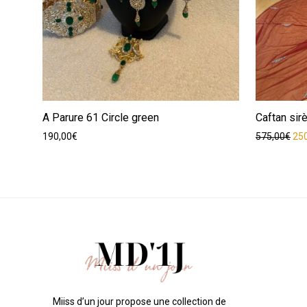
A Parure 61 Circle green
Caftan sir
Le p
190,00
€
575,00
€
25
Miiss d’un jour propose une collection de