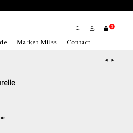
0
de
Market Miiss
Contact
relle
oir