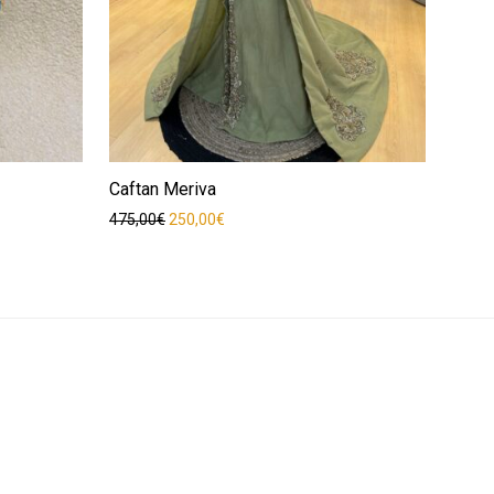
Caftan Meriva
Le prix initial était : 475,00€.
Le prix actuel est : 250,00€.
475,00
€
250,00
€