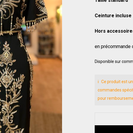
Taille standard
Ceinture incluse
Hors accessoire
en précommande d
Disponible sur com
Ce produit est u
commandes spécifiqu
pour rembourseme