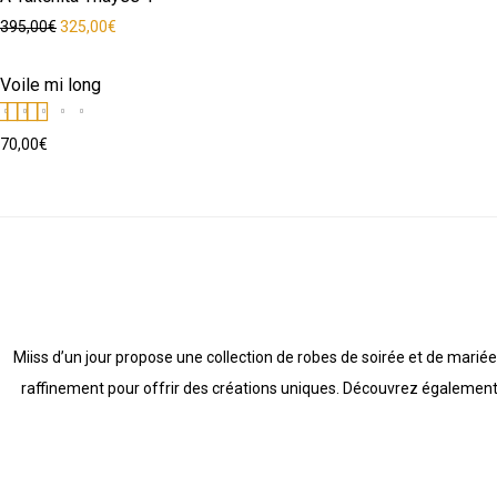
Le prix initial était : 395,00€.
Le prix actuel est : 325,00€.
395,00
€
325,00
€
Voile mi long
Note
5.00
sur 5
70,00
€
Miiss d’un jour propose une collection de robes de soirée et de mariée
raffinement pour offrir des créations uniques. Découvrez égalemen