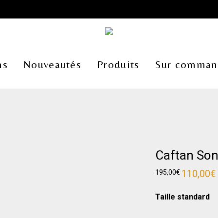
ns
Nouveautés
Produits
Sur comman
Caftan Son
Le
110,00
€
195,00
€
prix
initial
était :
Taille standard
195,00€.