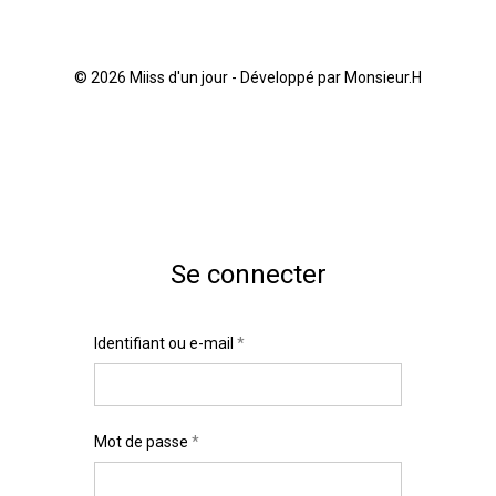
© 2026 Miiss d'un jour -
Développé par Monsieur.H
Se connecter
Identifiant ou e-mail
Identifiant
*
*
Mot de passe
E-mail
*
*