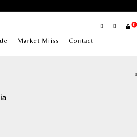
0
de
Market Miiss
Contact
ia
Le
prix
actuel
est :
110,00€.