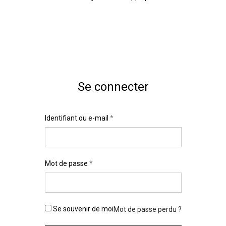
Se connecter
Identifiant ou e-mail
Identifiant
*
*
Mot de passe
E-mail
*
*
Mot de passe
Se souvenir de moi
*
Mot de passe perdu ?