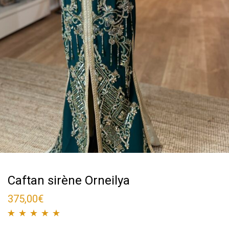
Caftan sirène Orneilya
375,00
€
Noté
1
5.00
sur 5