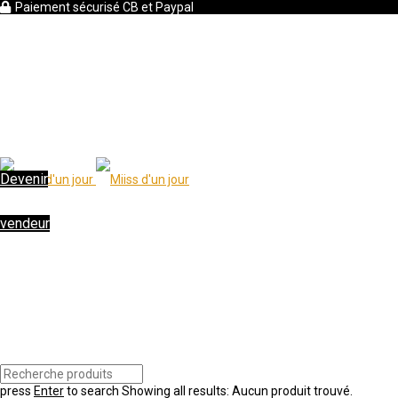
Paiement sécurisé CB et Paypal
Devenir
vendeur
press
Enter
to search
Showing all results:
Aucun produit trouvé.