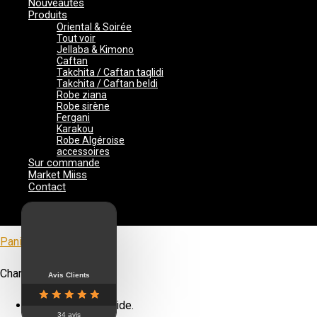
Nouveautés
Produits
Oriental & Soirée
Tout voir
Jellaba & Kimono
Caftan
Takchita / Caftan taqlidi
Takchita / Caftan beldi
Robe ziana
Robe sirène
Fergani
Karakou
Robe Algéroise
accessoires
Sur commande
Market Miiss
Contact
Panier
0
Se connecter
Panier
Fermer
Chargement…
Avis Clients
Votre panier est vide.
34 avis