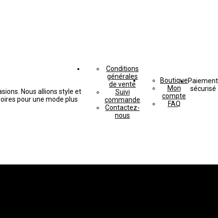
Conditions
générales
Boutique
Paiement
de vente
Mon
sécurisé
ions. Nous allions style et
Suivi
compte
soires pour une mode plus
commande
FAQ
Contactez-
nous