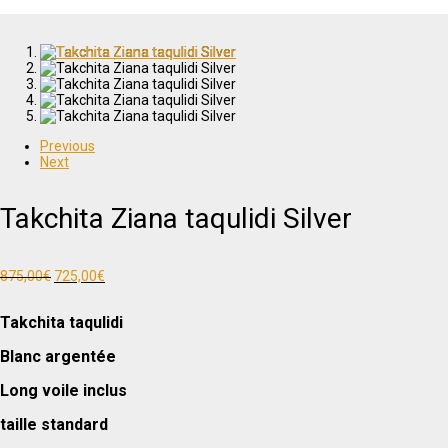
Previous
Next
Takchita Ziana taqulidi Silver
Le
Le
875,00
€
725,00
€
prix
prix
initial
actuel
Takchita taqulidi
était :
est :
875,00€.
725,00€.
Blanc argentée
Long voile inclus
taille standard