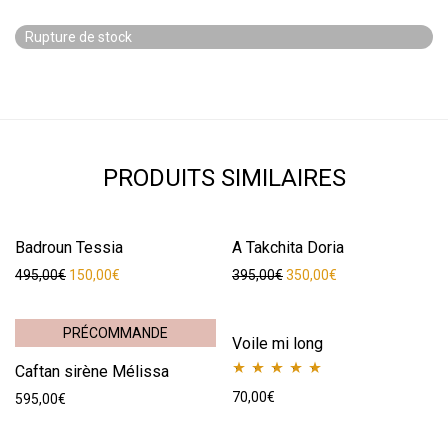
Rupture de stock
PRODUITS SIMILAIRES
Badroun Tessia
-
70
%
A Takchita Doria
-
11
%
Le prix initial était : 495,00€.
Le prix actuel est : 150,00€.
Le prix initial était : 395,00
Le prix actuel est 
495,00
€
150,00
€
395,00
€
350,00
€
PRÉCOMMANDE
Voile mi long
Caftan sirène Mélissa
Note
5.00
sur 5
70,00
€
595,00
€